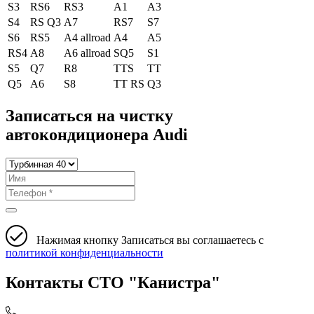
S3
RS6
RS3
A1
A3
S4
RS Q3
A7
RS7
S7
S6
RS5
A4 allroad
A4
A5
RS4
A8
A6 allroad
SQ5
S1
S5
Q7
R8
TTS
TT
Q5
A6
S8
TT RS
Q3
Записаться на чистку
автокондиционера Audi
Нажимая кнопку Записаться вы соглашаетесь с
политикой конфиденциальности
Контакты СТО "Канистра"