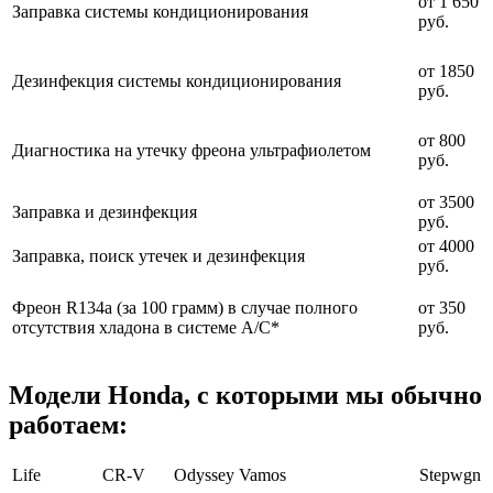
от 1 650
Заправка системы кондиционирования
руб.
от 1850
Дезинфекция системы кондиционирования
руб.
от 800
Диагностика на утечку фреона ультрафиолетом
руб.
от 3500
Заправка и дезинфекция
руб.
от 4000
Заправка, поиск утечек и дезинфекция
руб.
Фреон R134a (за 100 грамм) в случае полного
от 350
отсутствия хладона в системе A/C*
руб.
Модели Honda, с которыми мы обычно
работаем:
Life
CR-V
Odyssey
Vamos
Stepwgn