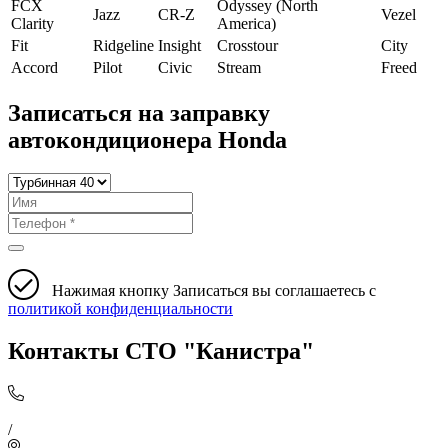
FCX
Odyssey (North
Jazz
CR-Z
Vezel
Clarity
America)
Fit
Ridgeline
Insight
Crosstour
City
Accord
Pilot
Civic
Stream
Freed
Записаться на заправку
автокондиционера Honda
Нажимая кнопку Записаться вы соглашаетесь с
политикой конфиденциальности
Контакты СТО "Канистра"
/