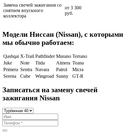
Замена свечей зажигания со
от 3 300
снятием впускного
руб.
коллектора
Модели Ниссан (Nissan)
, с которыми
мы обычно работаем:
Qashqai
X-Trail
Pathfinder
Murano
Terrano
Juke
Note
Tiida
Almera
Teana
Primera
Sentra
Navara
Patrol
Micra
Serena
Cube
Wingroad
Sunny
GT-R
Записаться на замену свечей
зажигания Nissan