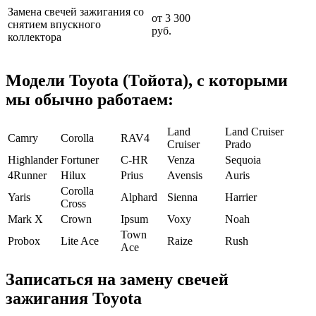
Замена свечей зажигания со
от 3 300
снятием впускного
руб.
коллектора
Модели Toyota (Тойота)
, с которыми
мы обычно работаем:
Land
Land Cruiser
Camry
Corolla
RAV4
Cruiser
Prado
Highlander
Fortuner
C-HR
Venza
Sequoia
4Runner
Hilux
Prius
Avensis
Auris
Corolla
Yaris
Alphard
Sienna
Harrier
Cross
Mark X
Crown
Ipsum
Voxy
Noah
Town
Probox
Lite Ace
Raize
Rush
Ace
Записаться на замену свечей
зажигания Toyota